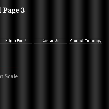
 Page 3
t Scale