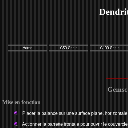
Dendri
Gemsca
Mise en fonction
Placer la balance sur une surface plane, horizontale 
Actionner la barrette frontale pour ouvrir le couvercle