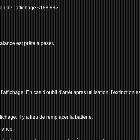
on de l'affichage <188.88>.
alance est prête à peser.
affichage. En cas d'oubli d'arrêt après utilisation, l'extinction
chage, il y a lieu de remplacer la batterie.
lance.