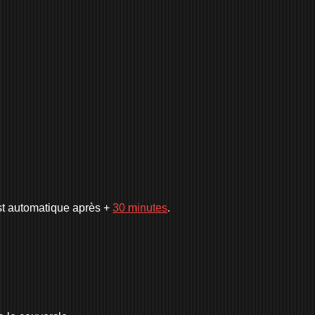
 est automatique après +
30 minutes
.