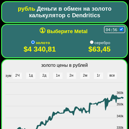
рубль
Деньги в обмен на золото
калькулятор с Dendritics
①
04:56
Выберите Metal
золото
серебро
$4 340,81
$63,45
золото цены в рублей
2Ч
1д
2д
1н
2н
2м
1г
все
зум
360k
350k
340k
330k