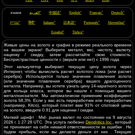
CHF
CNY
INR
JPY
MXN
ZAR
языков
العربية"
中国語"
English"
Français"
Deutsch"
עברית"
हिंदी"
Italiano"
日本語"
Português"
Slovenčina"
Español"
Türkçe"
Живые цены на золото и график в режиме реального времени
на вашем экране! Выберите металл, вес, чистоту, валюту,
наценку / скидку, затем рассчитайте свою стоимость.
Беспристрастные ценности с (верьте или нет) с 1996 года.
Этот калькулятор выбирает текущую цену золота через
Интернет, чтобы вычислить расчет золотого лома (или расчет
серебра). Используется только значение плавления золота
(или значение плавления серебра) вашего драгоценного
металла. Например, вы хотите узнать цену 14-каратного золота
для кольца класса, которое вы нашли с помощью вашего
металлоискателя. Мы автоматически применим коэффициент
золота 58,3%. Если у вас есть переработчик или переработчик
(например, Kitco), который платит вам 91% от спотовой цены
на золото, введите 0.91 для наценки / скидки.
Мелкий шрифт : Mid- рынка валют по состоянию на 9 августа
2026 г. 1:27:28 UTC. Эта услуга любезно
Dendritics Inc
, который
не принимает на себя никакой ответственности за ошибки . Не
будем прибыль, если вы делаете деньги от них . Текущие