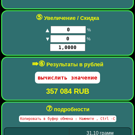
⑤
Увеличение / Скидка
▲
%
▼
%
⇛⑥
Результаты в рублей
357 084 RUB
⑦
подробности
31,10 грамм