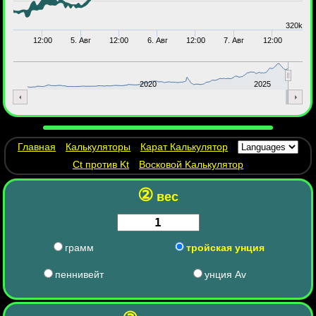
320k
12:00
5. Авг
12:00
6. Авг
12:00
7. Авг
12:00
2020
2025
Главная
Калькуляторы
Карат Калькулятор
Ct против Kt
Восковой Kалькулятор
②
вес
грамм
тройская унция
пеннивейт
унция Av