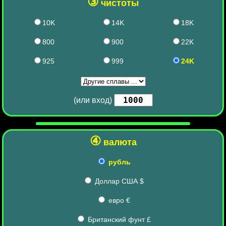
③
чистоты
10K
14K
18K
800
900
22K
925
999
24K
(или вход)
④
валюта
рубль
Доллар США $
евро €
Британский фунт £