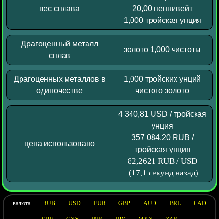
вес сплава
20,00 пеннивейт
1,000 тройская унция
Драгоценный металл
золото 1,000 чистоты
сплав
Драгоценных металлов в
1,000 тройских унций
одиночестве
чистого золото
4 340,81 USD / тройская
унция
357 084,20 RUB /
цена использовано
тройская унция
82,2621 RUB / USD
(17,1 секунд назад)
валюта
RUB
USD
EUR
GBP
AUD
BRL
CAD